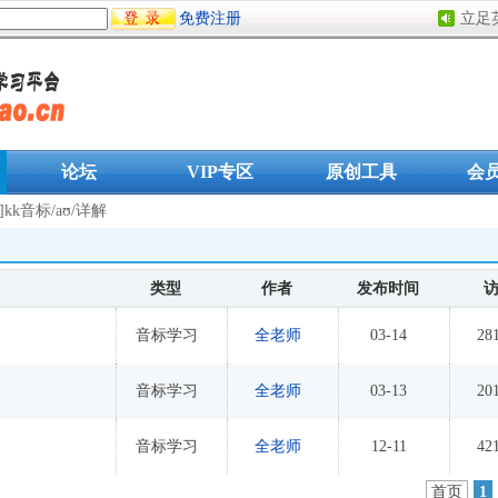
免费注册
立足
论坛
VIP专区
原创工具
会
]kk音标/aʊ/详解
类型
作者
发布时间
音标学习
全老师
03-14
28
音标学习
全老师
03-13
20
音标学习
全老师
12-11
42
首页
1