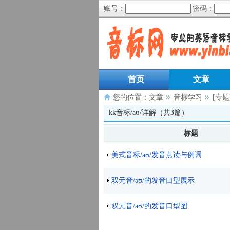
账号：
密码：
首页
文章
您的位置：
文章
音标学习
[专题
kk音标/aʊ/详解（共3篇）
标题
美式音标/aʊ/发音点读与例词
双元音/əʊ/的发音口型展示
双元音/aʊ/的发音口型图