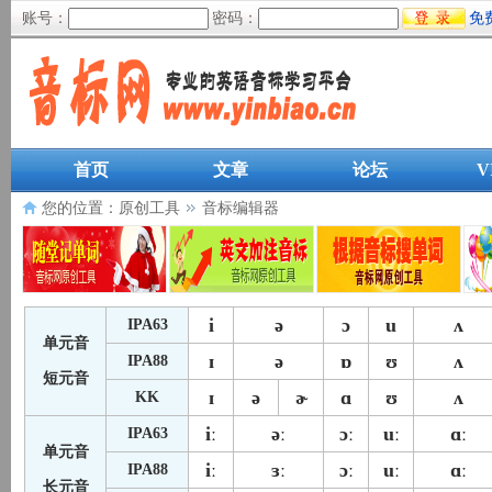
账号：
密码：
免
首页
文章
论坛
V
您的位置：
原创工具
音标编辑器
i
ə
ɔ
u
ʌ
IPA63
单元音
ɪ
ə
ɒ
ʊ
ʌ
IPA88
短元音
ɪ
ə
ɚ
ɑ
ʊ
ʌ
KK
iː
əː
ɔː
uː
ɑː
IPA63
单元音
iː
ɜː
ɔː
uː
ɑː
IPA88
长元音