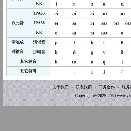
i
ɝ
ɔ
u
ɑ
KK
ei
ai
ɔi
au
əu
IPA63
eɪ
aɪ
ɔɪ
aʊ
əʊ
oʊ
双元音
IPA88
e
aɪ
ɔɪ
aʊ
o
KK
p
t
k
f
θ
清浊成
清辅音
b
d
ɡ
v
ð
对辅音
浊辅音
h
m
n
ŋ
l
其它辅音
ˈ
ˌ
[
]
/
其它符号
关于我们
-
联系我们
-
商务合作
-
服务
Copyright @ 2025-2030 www.yinb