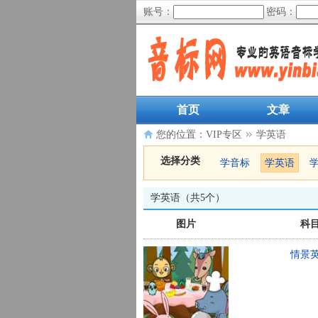
账号：
密码：
首页
文章
您的位置：
VIP专区
学英语
选择分类
学音标
学英语
学英语（共5个）
图片
科
情景