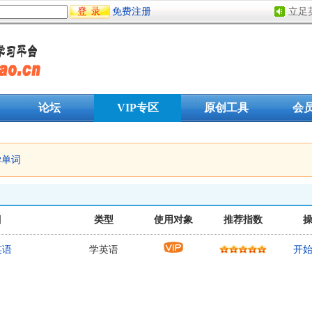
免费注册
立足
论坛
VIP专区
原创工具
会
学单词
目
类型
使用对象
推荐指数
英语
学英语
开