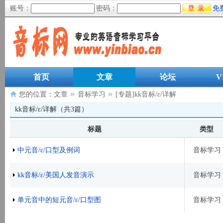
账号：
密码：
免
首页
文章
论坛
V
您的位置：
文章
音标学习
[专题]kk音标/ɛ/详解
kk音标/ɛ/详解（共3篇）
标题
类型
中元音/ɛ/口型及例词
音标学习
kk音标/ɛ/美国人发音演示
音标学习
单元音中的短元音/ɛ/口型图
音标学习