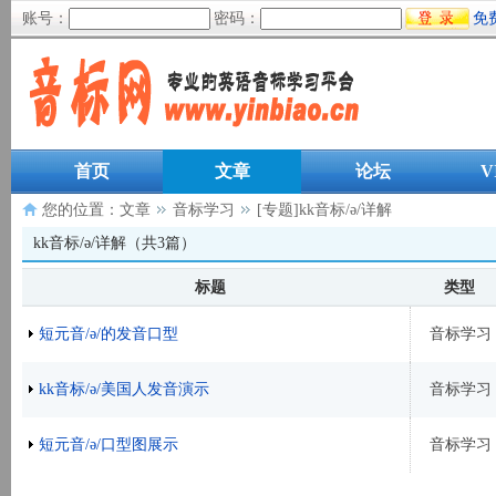
账号：
密码：
免
首页
文章
论坛
V
您的位置：
文章
音标学习
[专题]kk音标/ə/详解
kk音标/ə/详解（共3篇）
标题
类型
短元音/ə/的发音口型
音标学习
kk音标/ə/美国人发音演示
音标学习
短元音/ə/口型图展示
音标学习